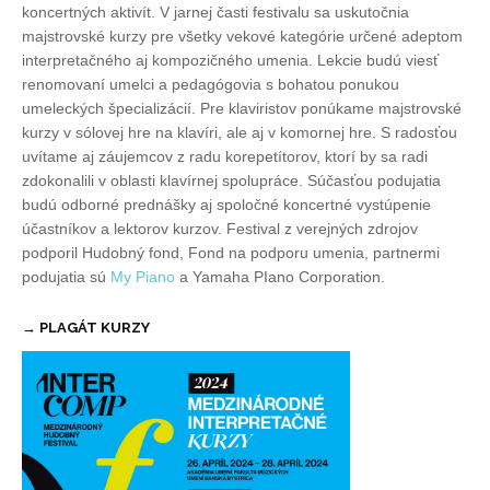
koncertných aktivít. V jarnej časti festivalu sa uskutočnia
majstrovské kurzy pre všetky vekové kategórie určené adeptom
interpretačného aj kompozičného umenia. Lekcie budú viesť
renomovaní umelci a pedagógovia s bohatou ponukou
umeleckých špecializácií. Pre klaviristov ponúkame majstrovské
kurzy v sólovej hre na klavíri, ale aj v komornej hre. S radosťou
uvítame aj záujemcov z radu korepetítorov, ktorí by sa radi
zdokonalili v oblasti klavírnej spolupráce. Súčasťou podujatia
budú odborné prednášky aj spoločné koncertné vystúpenie
účastníkov a lektorov kurzov. Festival z verejných zdrojov
podporil Hudobný fond, Fond na podporu umenia, partnermi
podujatia sú
My Piano
a Yamaha PIano Corporation.
→ PLAGÁT KURZY