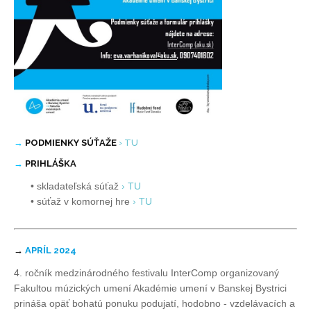
→
PODMIENKY SÚŤAŽE
› TU
→
PRIHLÁŠKA
• skladateľská súťaž
› TU
• súťaž v komornej hre
› TU
→
APRÍL 2024
4. ročník medzinárodného festivalu InterComp organizovaný
Fakultou múzických umení Akadémie umení v Banskej Bystrici
prináša opäť bohatú ponuku podujatí, hodobno - vzdelávacích a