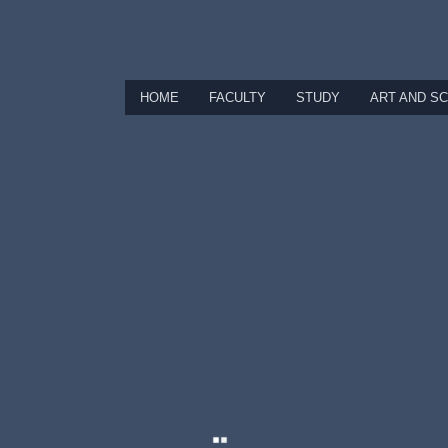
HOME
FACULTY
STUDY
ART AND S