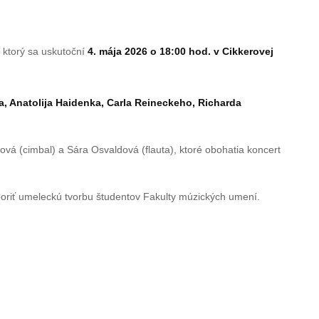
, ktorý sa uskutoční
4. mája 2026 o 18:00 hod. v Cikkerovej
, Anatolija Haidenka, Carla Reineckeho, Richarda
cová (cimbal) a Sára Osvaldová (flauta), ktoré obohatia koncert
poriť umeleckú tvorbu študentov Fakulty múzických umení.