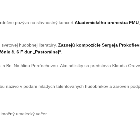
srdečne pozýva na slávnostný koncert
Akademického orchestra FMU
vetovej hudobnej literatúry.
Zaznejú kompozície Sergeja Prokofieva
nie č. 6 F dur „Pastorálnej“.
lu s Bc. Natáliou Perďochovou. Ako sólistky sa predstavia Klaudia Orav
hudbu naživo v podaní mladých talentovaných hudobníkov a zároveň pod
nimočný umelecký večer.