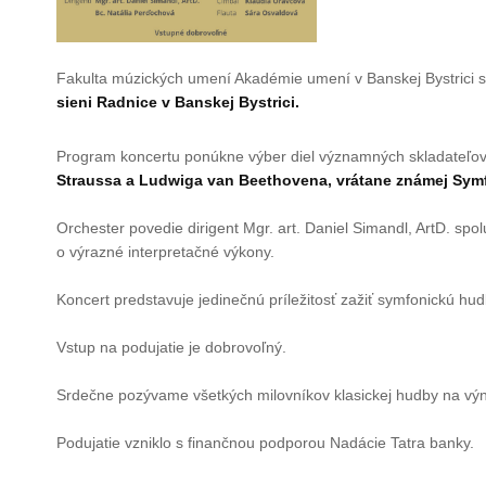
Fakulta múzických umení Akadémie umení v Banskej Bystrici 
sieni Radnice v Banskej Bystrici.
Program koncertu ponúkne výber diel významných skladateľov s
Straussa a Ludwiga van Beethovena, vrátane známej Symfó
Orchester povedie dirigent Mgr. art. Daniel Simandl, ArtD. spo
o výrazné interpretačné výkony.
Koncert predstavuje jedinečnú príležitosť zažiť symfonickú 
Vstup na podujatie je dobrovoľný.
Srdečne pozývame všetkých milovníkov klasickej hudby na vý
Podujatie vzniklo s finančnou podporou Nadácie Tatra banky.