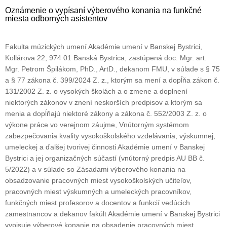
Oznámenie o vypísaní výberového konania na funkčné
miesta odborných asistentov
Fakulta múzických umení Akadémie umení v Banskej Bystrici,
Kollárova 22, 974 01 Banská Bystrica, zastúpená doc. Mgr. art.
Mgr. Petrom Špilákom, PhD., ArtD., dekanom FMU, v súlade s § 75
a § 77 zákona č. 399/2024 Z. z., ktorým sa mení a dopĺňa zákon č.
131/2002 Z. z. o vysokých školách a o zmene a doplnení
niektorých zákonov v znení neskorších predpisov a ktorým sa
menia a dopĺňajú niektoré zákony a zákona č. 552/2003 Z. z. o
výkone práce vo verejnom záujme, Vnútorným systémom
zabezpečovania kvality vysokoškolského vzdelávania, výskumnej,
umeleckej a ďalšej tvorivej činnosti Akadémie umení v Banskej
Bystrici a jej organizačných súčastí (vnútorný predpis AU BB č.
5/2022) a v súlade so Zásadami výberového konania na
obsadzovanie pracovných miest vysokoškolských učiteľov,
pracovných miest výskumných a umeleckých pracovníkov,
funkčných miest profesorov a docentov a funkcií vedúcich
zamestnancov a dekanov fakúlt Akadémie umení v Banskej Bystrici
vypisuje výberové konanie na obsadenie pracovných miest