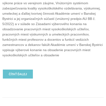
výkone práce vo verejnom záujme, Vnútorným systémom
zabezpečovania kvality vysokoškolského vzdelávania, výskumnej,
umeleckej a ďalšej tvorivej činnosti Akadémie umení v Banskej
Bystrici a jej organizačných súčastí (vnútorný predpis AU BB č.
5/2022) a v súlade so Zásadami výberového konania na
obsadzovanie pracovných miest vysokoškolských učiteľov,
pracovných miest výskumných a umeleckých pracovníkov,
funkčných miest profesorov a docentov a funkcií vedúcich
zamestnancov a dekanov fakúlt Akadémie umení v Banskej Bystrici
vypisuje výberové konanie na obsadenie pracovných miest
vysokoškolských učiteľov a obsadenie
ČÍTAŤ ĎALEJ