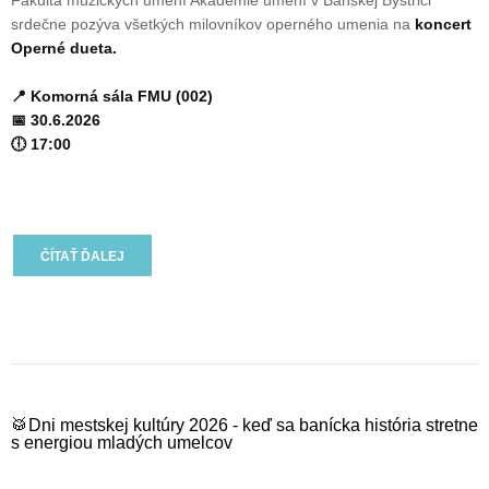
Fakulta múzických umení Akadémie umení v Banskej Bystrici
srdečne pozýva všetkých milovníkov operného umenia na
koncert
Operné dueta
.
📍 Komorná sála FMU (002)
📅
30.6.2026
🕕
17:00
ČÍTAŤ ĎALEJ
🥁Dni mestskej kultúry 2026 - keď sa banícka história stretne
s energiou mladých umelcov