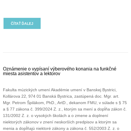
ČÍTAŤ ĎALEJ
Oznámenie o vypísaní výberového konania na funkčné
miesta asistentov a lektorov
Fakulta múzických umení Akadémie umení v Banskej Bystrici,
Kollárova 22, 974 01 Banská Bystrica, zastúpená doc. Mgr. art.
Mgr. Petrom Špilákom, PhD., ArtD., dekanom FMU, v súlade s § 75
a § 77 zákona č. 399/2024 Z. z., ktorým sa mení a dopĺňa zákon č.
131/2002 Z. z. o vysokých školách a o zmene a doplnení
niektorých zákonov v znení neskorších predpisov a ktorým sa
menia a dopĺňajú niektoré zákony a zákona č. 552/2003 Z. z. o