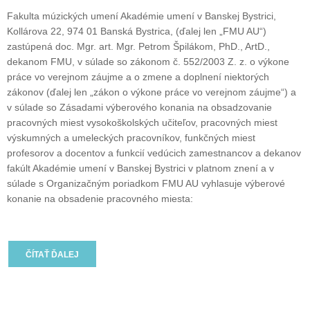
Fakulta múzických umení Akadémie umení v Banskej Bystrici,
Kollárova 22, 974 01 Banská Bystrica, (ďalej len „FMU AU“)
zastúpená doc. Mgr. art. Mgr. Petrom Špilákom, PhD., ArtD.,
dekanom FMU, v súlade so zákonom č. 552/2003 Z. z. o výkone
práce vo verejnom záujme a o zmene a doplnení niektorých
zákonov (ďalej len „zákon o výkone práce vo verejnom záujme“) a
v súlade so Zásadami výberového konania na obsadzovanie
pracovných miest vysokoškolských učiteľov, pracovných miest
výskumných a umeleckých pracovníkov, funkčných miest
profesorov a docentov a funkcií vedúcich zamestnancov a dekanov
fakúlt Akadémie umení v Banskej Bystrici v platnom znení a v
súlade s Organizačným poriadkom FMU AU vyhlasuje výberové
konanie na obsadenie pracovného miesta:
ČÍTAŤ ĎALEJ