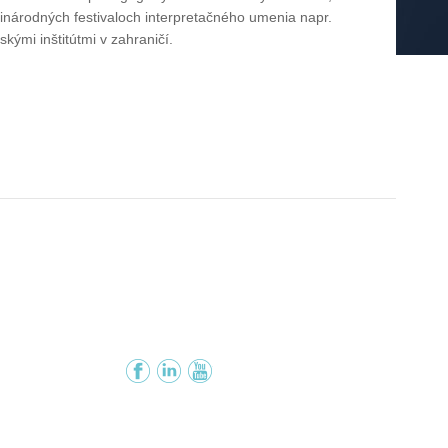
národných festivaloch interpretačného umenia napr.
kými inštitútmi v zahraničí.
Facebook
Instagram
YouTube