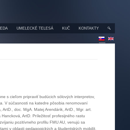
VEDA
UMELECKÉ TELESÁ
KUČ
KONTAKTY
ne s cieľom pripraviť budúcich sólových interpretov,
a. V súčasnosti na katedre pôsobia renomovaní
ArtD., doc. MgA. Matej Arendárik, ArtD., Mgr. art.
ca Hancková, ArtD. Príležitosť profesijného rastu
zvíjaniu pozitívneho profilu FMU AU, venujú sa
tami v oblasti pedagogických a študentských mobilít,