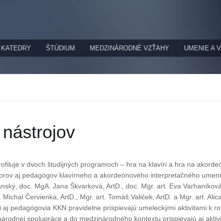
KATEDRY
ŠTÚDIUM
MEDZINÁRODNÉ VZŤAHY
UMENIE A 
 nástrojov
ofiluje v dvoch študijných programoch – hra na klavíri a hra na akordeó
orov aj pedagógov klavírneho a akordeónového interpretačného umeni
ský, doc. MgA. Jana Škvarková, ArtD., doc. Mgr. art. Eva Varhaníková, 
t. Michal Červienka, ArtD., Mgr. art. Tomáš Valiček, ArtD. a Mgr. art. Ali
i aj pedagógovia KKN pravidelne prispievajú umeleckými aktivitami k ro
národnej spolupráce a do medzinárodného kontextu prispievajú aj aktivi