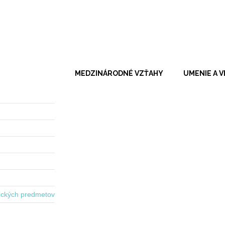
MEDZINÁRODNÉ VZŤAHY
UMENIE A 
ických predmetov