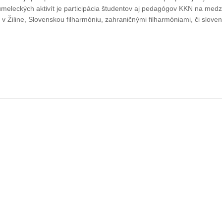
leckých aktivít je participácia študentov aj pedagógov KKN na medzi
 Žiline, Slovenskou filharmóniu, zahraničnými filharmóniami, či slovens