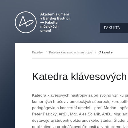
FAKULTA
ata
Adresa
liensis
Dekanát
Dekan
my Big Band
Katedry
/
Katedra klávesových nástrojov
/
O katedre
tra
Študijné oddelenie
y umenia
Tajomníčka
 štúdio
Katedra kompozície
mp
Sekretariát dekana
na Neosolium
Katedra dirigovania
cia
Katedra klávesových
Sekretariát katedier
zboru
ndov
dbou
Referát pre
Katedra klávesových
olin
doktorandské štúdium
nástrojov
U
ie nad
Katedra strunových
Katedra klávesových nástrojov sa od svojho vzniku pr
 partitúrou
 BB
nástrojov
komorných hráčov v umeleckých súboroch, korepetít
m pre flautu
Katedra dychových
t
pedagógovia a koncertní umelci – prof. Marián Lapšan
nástrojov
Peter Pažický, ArtD., Mgr. Aleš Solárik, ArtD., Mgr. ar
esign &
Katedra vokálnej
ng
dostávajú aj študenti doktorandského štúdia. Študent
interpretácie
publikačnej a prednáškovej činnosti aj v rámci medzi