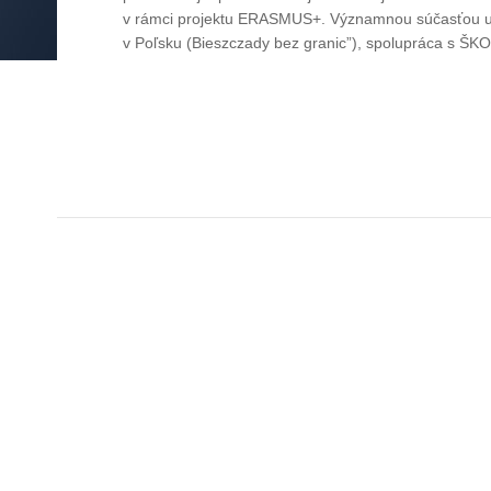
Katedra hudobno-
teoretických a
v rámci projektu ERASMUS+. Významnou súčasťou ume
akademických
v Poľsku (Bieszczady bez granic”), spolupráca s ŠKO v
predmetov
Katedra klavírnej
spolupráce
Helpdesk
Abecedný zoznam