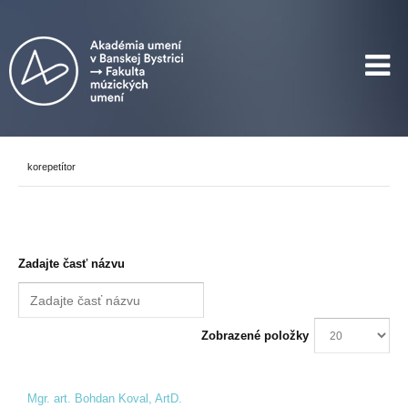
korepetítor
Zadajte časť názvu
Zobrazené položky
Mgr. art. Bohdan Koval, ArtD.