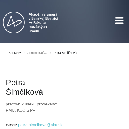
Kontakty
/
Administratíva
/
Petra Šimčíková
Petra
Šimčíková
pracovník úseku prodekanov
FMU, KUČ a PR
petra.simcikova@aku.sk
E-mail: