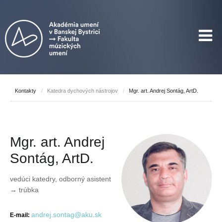
Kontakty
/
Katedra dychových nástrojov
/
Mgr. art. Andrej Sontág, ArtD.
Mgr. art. Andrej
Sontág, ArtD.
vedúci katedry, odborný asistent
→ trúbka
andrej.sontag@aku.sk
E-mail: