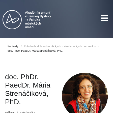
Kontakty
/
Katedra hudobno-teoretických a akademických predmetov
/
doc. PhDr. PaedDr. Mária Strenáčiková, PhD.
doc. PhDr.
PaedDr. Mária
Strenáčiková,
PhD.
odborná asistentka