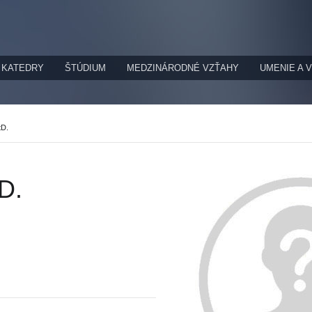
KATEDRY
ŠTÚDIUM
MEDZINÁRODNÉ VZŤAHY
UMENIE A 
tD.
tD.