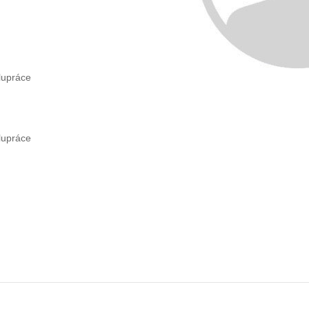
olupráce
olupráce