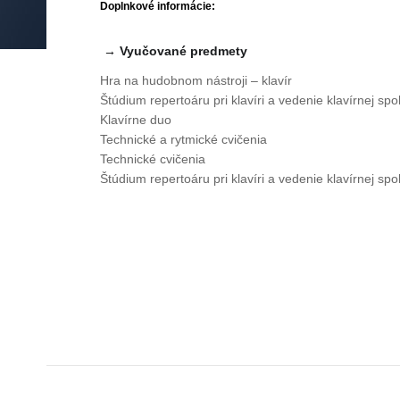
Katedra hudobno-
Doplnkové informácie:
teoretických a
akademických
predmetov
→ Vyučované predmety
Katedra klavírnej
spolupráce
Hra na hudobnom nástroji – klavír
Helpdesk
Štúdium repertoáru pri klavíri a vedenie klavírnej sp
Klavírne duo
Abecedný zoznam
Technické a rytmické cvičenia
Technické cvičenia
Štúdium repertoáru pri klavíri a vedenie klavírnej sp