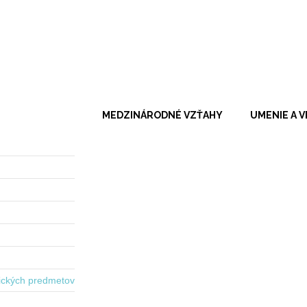
MEDZINÁRODNÉ VZŤAHY
UMENIE A 
ických predmetov