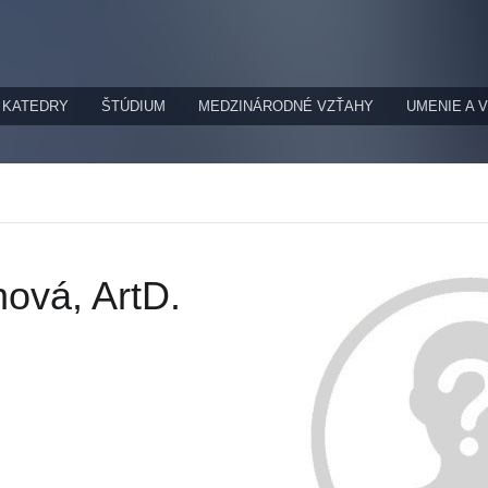
KATEDRY
ŠTÚDIUM
MEDZINÁRODNÉ VZŤAHY
UMENIE A 
hová, ArtD.