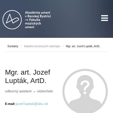
Kontakty
/
Katedra strunových nástrojov
/
Mgr. art. Jozef Lupták, ArtD.
Mgr. art. Jozef
Lupták, ArtD.
odborný asistent → violončelo
jozef.luptak@aku.sk
E-mail: