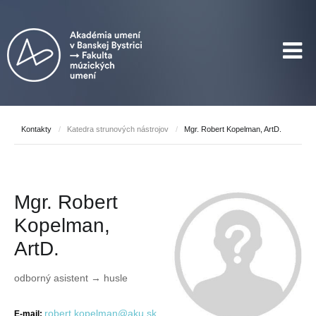
Kontakty
/
Katedra strunových nástrojov
/
Mgr. Robert Kopelman, ArtD.
Mgr. Robert
Kopelman,
ArtD.
odborný asistent → husle
robert.kopelman@aku.sk
E-mail: