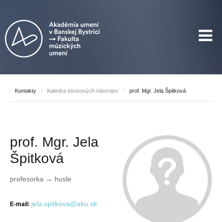
Kontakty
/
Katedra strunových nástrojov
/
prof. Mgr. Jela Špitková
prof. Mgr. Jela
Špitková
profesorka → husle
jela.spitkova@aku.sk
E-mail: