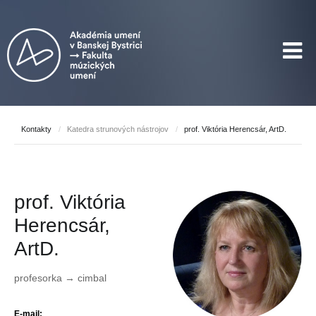
Kontakty
/
Katedra strunových nástrojov
/
prof. Viktória Herencsár, ArtD.
prof. Viktória
Herencsár,
ArtD.
profesorka → cimbal
E-mail: