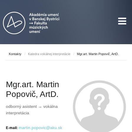
Kontakty
/
Katedra vokálnej interpretácie
/
Mgr.art. Martin Popovič, ArtD.
Mgr.art. Martin
Popovič, ArtD.
odborný asistent → vokálna
interpretácia
martin.popovic@aku.sk
E-mail: