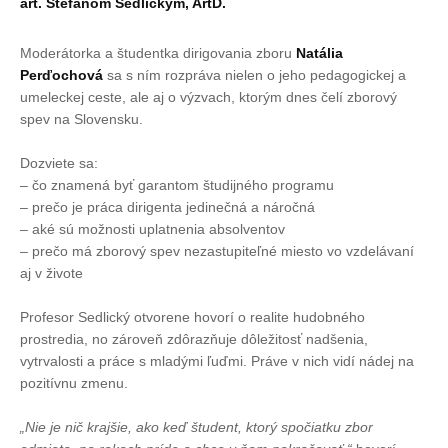
art. Štefanom Sedlickým, ArtD.
Moderátorka a študentka dirigovania zboru
Natália
Perďochová
sa s ním rozpráva nielen o jeho pedagogickej a
umeleckej ceste, ale aj o výzvach, ktorým dnes čelí zborový
spev na Slovensku.
Dozviete sa:
– čo znamená byť garantom študijného programu
– prečo je práca dirigenta jedinečná a náročná
– aké sú možnosti uplatnenia absolventov
– prečo má zborový spev nezastupiteľné miesto vo vzdelávaní
aj v živote
Profesor Sedlický otvorene hovorí o realite hudobného
prostredia, no zároveň zdôrazňuje dôležitosť nadšenia,
vytrvalosti a práce s mladými ľuďmi. Práve v nich vidí nádej na
pozitívnu zmenu.
„Nie je nič krajšie, ako keď študent, ktorý spočiatku zbor