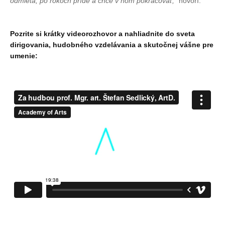
odmieta, po rokoch príde a chce v ňom pokračovať,“
hovorí.
Pozrite si krátky videorozhovor a nahliadnite do sveta
dirigovania, hudobného vzdelávania a skutočnej vášne pre
umenie: