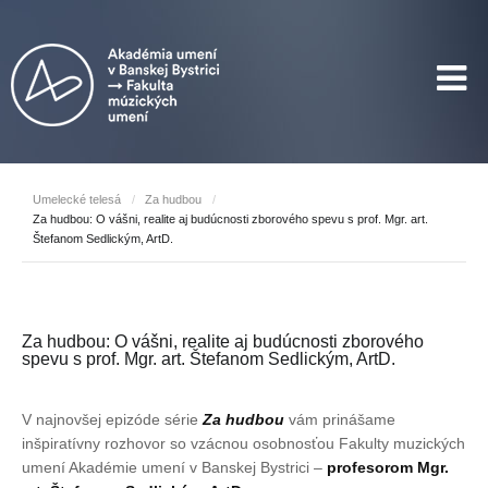
Umelecké telesá
/
Za hudbou
/
Za hudbou: O vášni, realite aj budúcnosti zborového spevu s prof. Mgr. art.
Štefanom Sedlickým, ArtD.
Za hudbou: O vášni, realite aj budúcnosti zborového
spevu s prof. Mgr. art. Štefanom Sedlickým, ArtD.
V najnovšej epizóde série
Za hudbou
vám prinášame
inšpiratívny rozhovor so vzácnou osobnosťou Fakulty muzických
umení Akadémie umení v Banskej Bystrici –
profesorom Mgr.