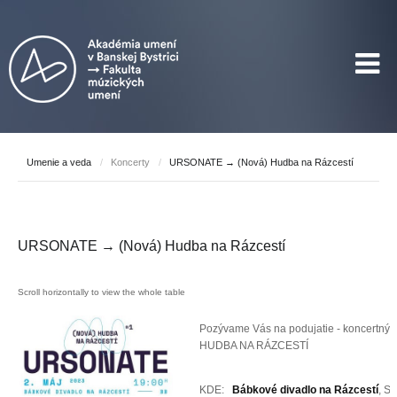
Umenie a veda
/
Koncerty
/
URSONATE → (Nová) Hudba na Rázcestí
URSONATE → (Nová) Hudba na Rázcestí
Pozývame Vás na podujatie - koncertný 
HUDBA NA RÁZCESTÍ
KDE:
Bábkové divadlo na Rázcestí
, S