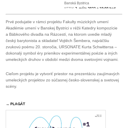
Banská Bystrica
KEDY:
2. mája 2023 o 19:00 hod.
VSTUPNÉ:
7 €
, predpredaj:
6,50 €
Prvé podujatie v rámci projektu Fakulty múzických umení
Akadémie umení v Banskej Bystrici v réžii Katedry kompozície
a Bábkového divadla na Rázcestí, na ktorom uvedie mladý
český barytonista a skladateľ Vojtěch Šembera, najväčšiu
zvukovú poému 20. storočia, URSONATE Kurta Schwittersa –
dokonalý symbol éry prienikov experimentálnej poézie a iných
umeleckých druhov v období medzi dvoma svetovými vojnami.
Cieľom projektu je vytvoriť priestor na prezentáciu zaujímavých
umeleckých projektov zo súčasnej česko-slovenskej a svetovej
scény.
→ PLAGÁT