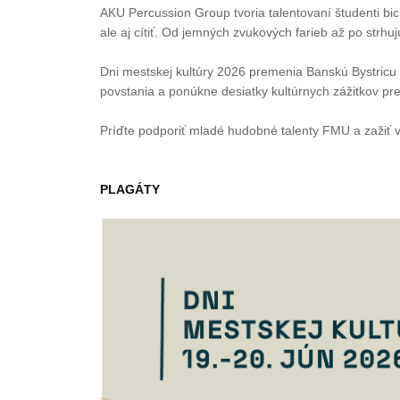
AKU Percussion Group tvoria talentovaní študenti bicí
ale aj cítiť. Od jemných zvukových farieb až po strh
Dni mestskej kultúry 2026 premenia Banskú Bystricu 
povstania a ponúkne desiatky kultúrnych zážitkov p
Príďte podporiť mladé hudobné talenty FMU a zažiť ve
PLAGÁTY