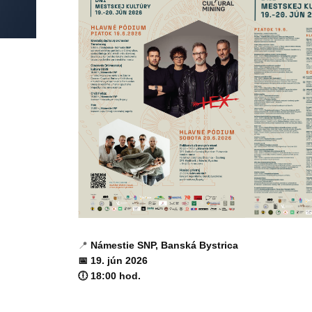
Katedra hudobno-
teoretických a
akademických
predmetov
Katedra klavírnej
spolupráce
Helpdesk
Abecedný zoznam
📍
Námestie SNP, Banská Bystrica
📅 19. jún 2026
🕕 18:00 hod.