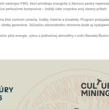
ch nástrojov FMU, ktorí prinášajú energický a žánrovo pestrý repertoár
ujúce perkusívne kompozície – každý úder rozpráva svoj vlastný príbeh.
na živé centrum umenia, hudby, histórie a kreativity. Program podujat
re všetky generácie. Súčasťou slávnostného otvorenia bude aj vystúpe
čer plný energie, rytmu a jedinečnej atmosféry v srdci Banskej Bystric