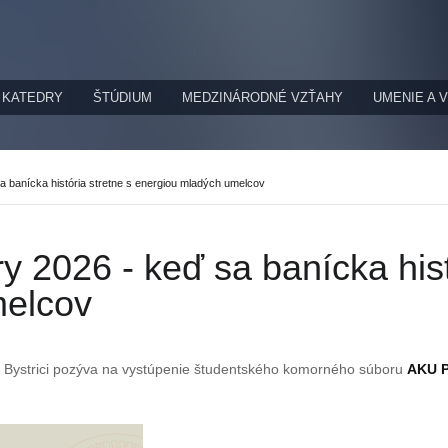
KATEDRY
ŠTÚDIUM
MEDZINÁRODNÉ VZŤAHY
UMENIE A 
a banícka história stretne s energiou mladých umelcov
y 2026 - keď sa banícka hist
melcov
 Bystrici pozýva na vystúpenie študentského komorného súboru
AKU P