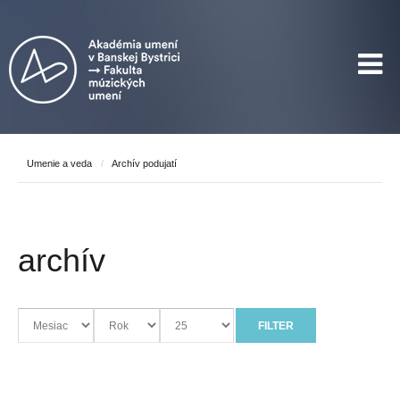
Umenie a veda
/
Archív podujatí
archív
FILTER